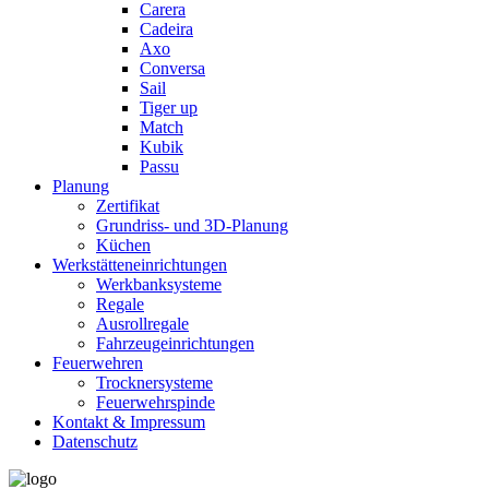
Carera
Cadeira
Axo
Conversa
Sail
Tiger up
Match
Kubik
Passu
Planung
Zertifikat
Grundriss- und 3D-Planung
Küchen
Werkstätteneinrichtungen
Werkbanksysteme
Regale
Ausrollregale
Fahrzeugeinrichtungen
Feuerwehren
Trocknersysteme
Feuerwehrspinde
Kontakt & Impressum
Datenschutz