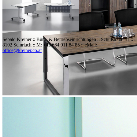
Sebald Kreiner :: Büro- & Betriebseinrichtungen :: Schulstraße 41 ::
8102 Semriach :: M: +43 664 911 84 85 :: eMail:
office@kreiner.co.at