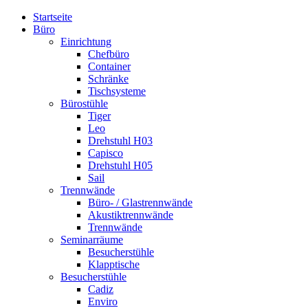
Startseite
Büro
Einrichtung
Chefbüro
Container
Schränke
Tischsysteme
Bürostühle
Tiger
Leo
Drehstuhl H03
Capisco
Drehstuhl H05
Sail
Trennwände
Büro- / Glastrennwände
Akustiktrennwände
Trennwände
Seminarräume
Besucherstühle
Klapptische
Besucherstühle
Cadiz
Enviro